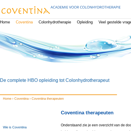
Ju
Home
Coventina
Colonhydrotherapie
Opleiding
Veel gestelde vrag
De complete HBO opleiding tot Colonhydrotherapeut
Home
›
Coventina
›
Coventina therapeuten
U bent hier
Coventina therapeuten
Onderstaand zie je een overzicht van de do
Wie is Coventina