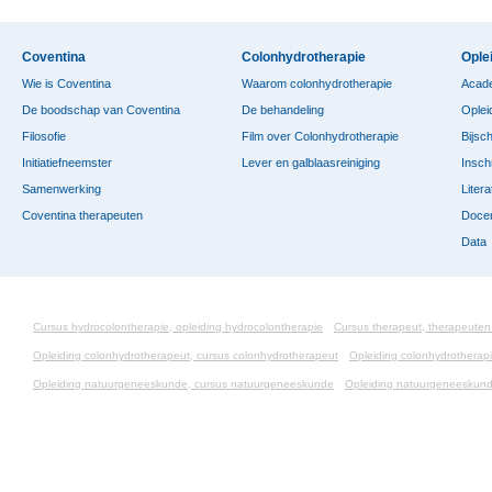
Coventina
Colonhydrotherapie
Ople
Wie is Coventina
Waarom colonhydrotherapie
Acade
De boodschap van Coventina
De behandeling
Oplei
Filosofie
Film over Colonhydrotherapie
Bijsc
Initiatiefneemster
Lever en galblaasreiniging
Insch
Samenwerking
Litera
Coventina therapeuten
Doce
Data
Cursus hydrocolontherapie, opleiding hydrocolontherapie
Cursus therapeut, therapeuten
Opleiding colonhydrotherapeut, cursus colonhydrotherapeut
Opleiding colonhydrotherapi
Opleiding natuurgeneeskunde, cursus natuurgeneeskunde
Opleiding natuurgeneeskund