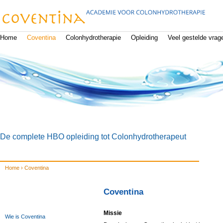
Ju
Home
Coventina
Colonhydrotherapie
Opleiding
Veel gestelde vrag
De complete HBO opleiding tot Colonhydrotherapeut
Home
›
Coventina
U bent hier
Coventina
Missie
Wie is Coventina