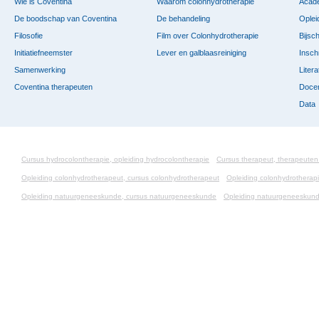
Wie is Coventina
Waarom colonhydrotherapie
Acade
De boodschap van Coventina
De behandeling
Oplei
Filosofie
Film over Colonhydrotherapie
Bijsc
Initiatiefneemster
Lever en galblaasreiniging
Insch
Samenwerking
Litera
Coventina therapeuten
Doce
Data
Cursus hydrocolontherapie, opleiding hydrocolontherapie
Cursus therapeut, therapeuten
Opleiding colonhydrotherapeut, cursus colonhydrotherapeut
Opleiding colonhydrotherapi
Opleiding natuurgeneeskunde, cursus natuurgeneeskunde
Opleiding natuurgeneeskund