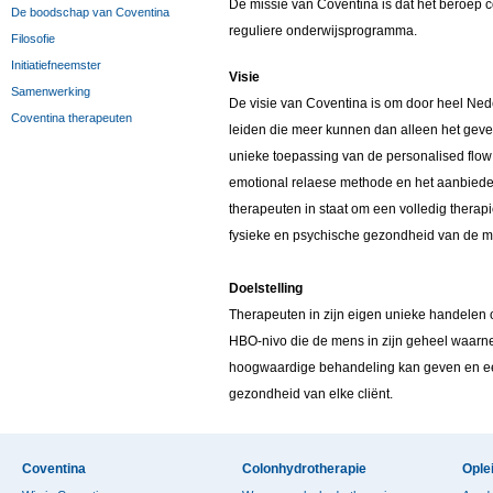
De missie van Coventina is dat het beroep 
De boodschap van Coventina
reguliere onderwijsprogramma.
Filosofie
Initiatiefneemster
Visie
Samenwerking
De visie van Coventina is om door heel Ned
Coventina therapeuten
leiden die meer kunnen dan alleen het gev
unieke toepassing van de personalised flo
emotional relaese methode en het aanbieden
therapeuten in staat om een volledig therapi
fysieke en psychische gezondheid van de m
Doelstelling
Therapeuten in zijn eigen unieke handelen 
HBO-nivo die de mens in zijn geheel waarne
hoogwaardige behandeling kan geven en ee
gezondheid van elke cliënt.
Coventina
Colonhydrotherapie
Ople